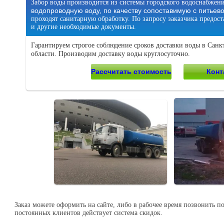
Забор воды производится из системы городского водоснабжени
водопроводную воду, по качеству сопоставимую с питьево
проходят санитарную обработку. По запросу заказчика предос
и другие необходимые документы.
Гарантируем строгое соблюдение сроков доставки воды в Санк
области. Производим доставку воды круглосуточно.
Рассчитать стоимость
Конт
Заказ можете оформить на сайте, либо в рабочее время позвонить п
постоянных клиентов действует система скидок.