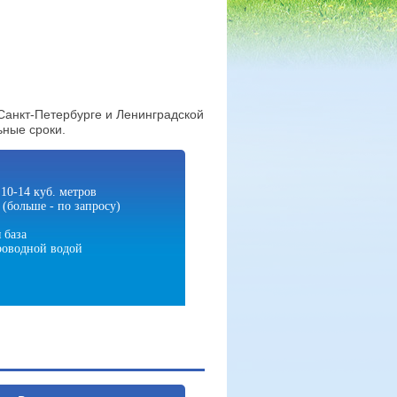
Санкт-Петербурге и Ленинградской
ьные сроки.
10-14 куб. метров
(больше - по запросу)
 база
роводной водой