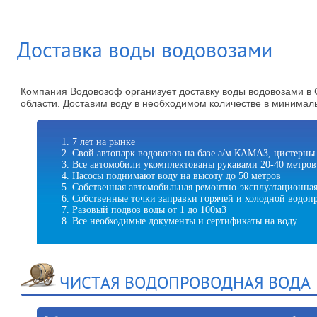
Доставка воды водовозами
Компания Водовозоф организует доставку воды водовозами в 
области. Доставим воду в необходимом количестве в минимал
7 лет на рынке
Свой автопарк водовозов на базе а/м КАМАЗ, цистерны 
Все автомобили укомплектованы рукавами 20-40 метров 
Насосы поднимают воду на высоту до 50 метров
Собственная автомобильная ремонтно-эксплуатационная
Собственные точки заправки горячей и холодной водоп
Разовый подвоз воды от 1 до 100м3
Все необходимые документы и сертификаты на воду
ЧИСТАЯ ВОДОПРОВОДНАЯ ВОДА